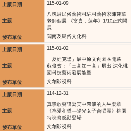
115-01-09
八塊厝民俗藝術村駐村藝術家陳建華
老師個展 《富貴．蓮年》1/10正式開
展
閩南及民俗文化科
115-01-02
「夏娃克隆」展中原文創園區開幕
蘇俊賓：「三高加一高」展出 深化桃
園科技藝術發展能量
文創影視科
114-12-31
真摯歌聲譜寫笑中帶淚的人生樂章
《為愛和聲—陽光女子合唱團》桃園
特映會感動登場
文創影視科