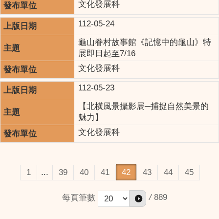
文化發展科
112-05-24
龜山眷村故事館《記憶中的龜山》特
展即日起至7/16
文化發展科
112-05-23
【北橫風景攝影展─捕捉自然美景的
魅力】
文化發展科
1
...
39
40
41
42
43
44
45
/
889
每頁筆數