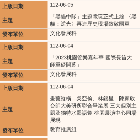
112-06-05
「黑貓中隊」主題電玩正式上線 〈黑
貓：逆光〉再造歷史現場致敬國軍
文化發展科
112-06-04
「2023桃園管樂嘉年華 國際長笛大
師重磅開幕」
文化發展科
112-06-04
畫藝縱橫—吳亞倫、林銀星、陳家欣
台師大美研所聯合畢業展 三大個別主
題及獨特水墨語彙 桃園展演中心同場
展現
教育推廣組