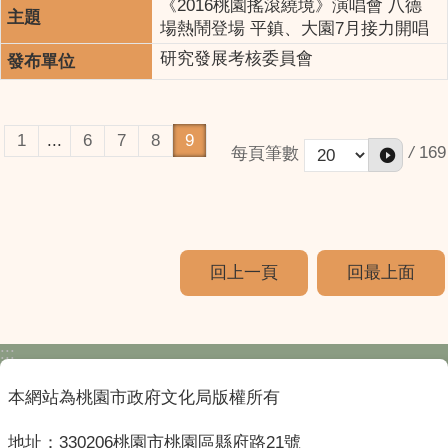
《2016桃園搖滾繞境》演唱會 八德
場熱鬧登場 平鎮、大園7月接力開唱
研究發展考核委員會
1
...
6
7
8
9
/
169
每頁筆數
回上一頁
回最上面
:::
本網站為桃園市政府文化局版權所有
地址：330206桃園市桃園區縣府路21號