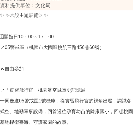
資料提供單位：文化局
✨
✨
✨
✨
常設主題展覽
🗓
10
00
17
00
開館日
：
～
：
📍
05
456
60
警戒區（桃園市大園區桃航三路
巷
號）
🔥
自由參加
📌
「實習飛行官」桃園航空城軍史記憶展
05
1
一同走進
警戒區
號機庫，從實習飛行官的視角出發，認識各
式空、地勤軍事設備，回首過往孕育幼苗的陳康國小，回想桃園
基地捍衛臺海、守護家園的故事。