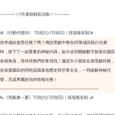
———
✨✨
✨✨
———
7月暑期精彩活動
🫲
7/18(
)-7/19(
)
🫱
《行動代號05》
六
日
｜現場報名制
你準備好接受任務了嗎？傳說黑貓中隊在05警戒區執行任務
時，留下了一組重要的神秘代碼，如今這些關鍵數字散落在園區
各個角落，等待特務們前來尋找！邀請大小朋友化身黑貓特務，
在探索園區的同時認識基地歷史與空軍文化，一同破解神秘代
號，完成專屬於你的情報任務！
————————————————————————
🫷
7/18(
)-7/19(
)
🫸
《黑貓畫一夏》
六
日
｜現場報名制