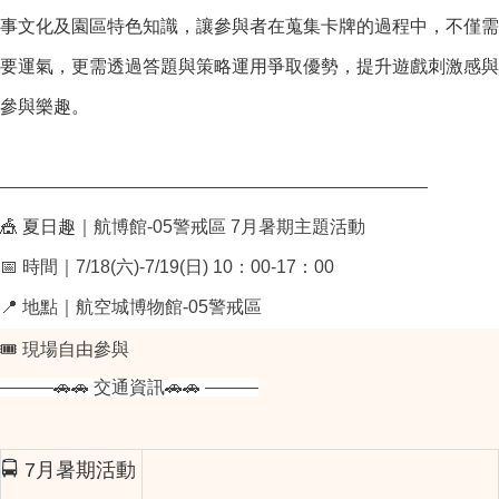
事文化及園區特色知識，讓參與者在蒐集卡牌的過程中，不僅需
要運氣，更需透過答題與策略運用爭取優勢，提升遊戲刺激感與
參與樂趣。
————————————————————————
🎪
-05
7月暑期
夏日趣
｜航博館
警戒區
主題活動
📅
7/18(
)-7/19(
)
10
00-17
00
時間｜
六
日
：
：
📍
-05
地點｜航空城博物館
警戒區
🎟
現場自由參與
———
🚗🚗
交通資訊
🚗🚗
———
🚍 7月暑期活動