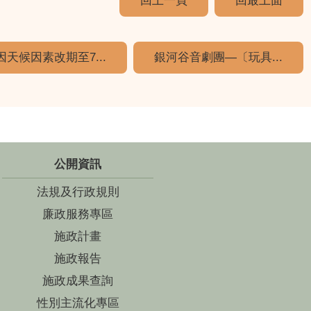
回上一頁
回最上面
因天候因素改期至7...
銀河谷音劇團—〔玩具...
公開資訊
法規及行政規則
廉政服務專區
施政計畫
施政報告
施政成果查詢
性別主流化專區