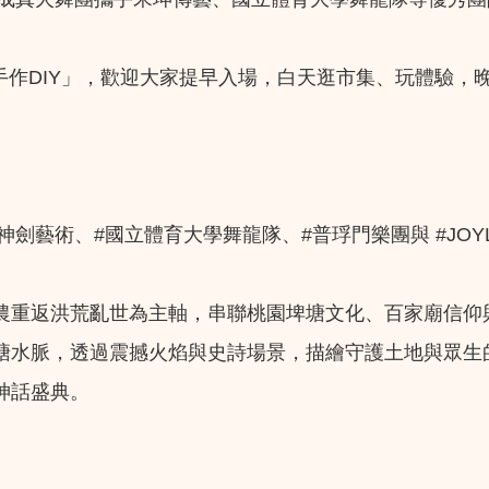
× 手作DIY」，歡迎大家提早入場，白天逛市集、玩體驗，
神劍藝術、#國立體育大學舞龍隊、#普琈門樂團與 #JOY
農重返洪荒亂世為主軸，串聯桃園埤塘文化、百家廟信仰
塘水脈，透過震撼火焰與史詩場景，描繪守護土地與眾生
神話盛典。