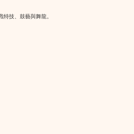
戰特技、鼓藝與舞龍。