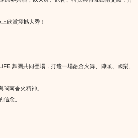
晚上欣賞震撼大秀！
LIFE 舞團共同登場，打造㇐場融合火舞、陣頭、國樂、
與閩南香火精神。
的信念。