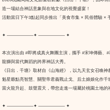
造一場結合神話意象與在地文化的視覺盛宴！
活動當日下午3點起同步推出「美食市集 × 民俗體驗 
✦ ——————✦ —————— ✦
本次演出由 #即將成真火舞團主演，攜手 #宋坤傳藝、#
龍獅與當代舞蹈的跨界神話大秀。
《日出．千塘》取材自《山海經》，以九天玄女召喚神
魁星爺點亮智慧、關聖帝君義戰止戈、后土娘娘化作千
當火龍升起、鼓聲震天，帶您走進㇐場屬於桃園土地的
✦ ——————✦ —————— ✦