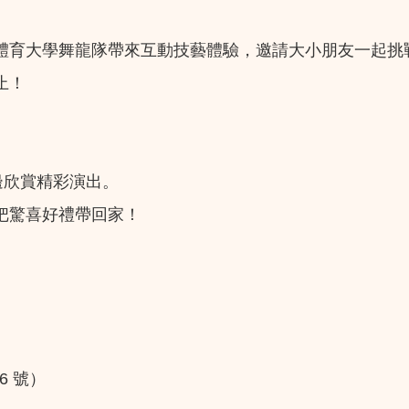
體育大學舞龍隊帶來互動技藝體驗，邀請大小朋友一起挑
止！
邊欣賞精彩演出。
把驚喜好禮帶回家！
6 號）