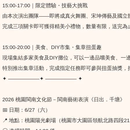
15:00-17:00｜限定體驗・技藝大挑戰
由本次演出團隊——即將成真火舞團、宋坤傳藝及國立
完成三項關卡即可獲得精美小禮物，數量有限，送完為
15:00-20:00｜美食、DIY市集・集章扭蛋趣
現場集結多家美食及DIY攤位，可以一邊品嚐美食、一
特別推出集章活動，完成指定任務即可參與扭蛋抽獎，
✦ ——————✦ —————— ✦
2026 桃園閩南文化節－閩南藝術表演《日出．千塘》
📅 日期：6/27（六）
📍 地點：桃園陽光劇場（桃園市大園區領航北路四段21