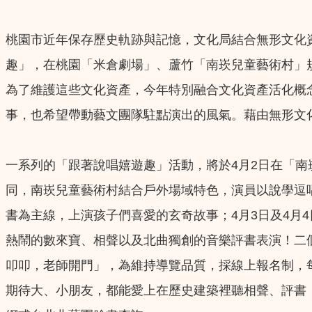
桃園市近年保存歷史軌跡與記憶，文化局結合無形文化資
趣」，在桃園「米倉劇場」、蘆竹「南崁兒童藝術村」
為了維護這些文化資產，今年特別融合文化資產活化概
事，也希望帶動藝文團隊駐點演出的風氣。藉由無形文
一系列的「跟著說唱嬉遊趣」活動，將於4月2日在「南
同，南崁兒童藝術村結合戶外場域特色，演員以說學逗
書為主線，上演孩子們喜愛的玄奇故事；4月3日及4月
熱鬧的數來寶、相聲以及北曲獨創的音樂評書表演！二
叩叩，老師開門」，為維持導覽品質，採線上報名制，每場限額25名
期待大、小朋友，都能愛上在歷史建築裡聽相聲、評書