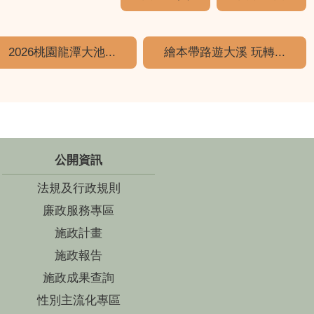
2026桃園龍潭大池...
繪本帶路遊大溪 玩轉...
公開資訊
法規及行政規則
廉政服務專區
施政計畫
施政報告
施政成果查詢
性別主流化專區