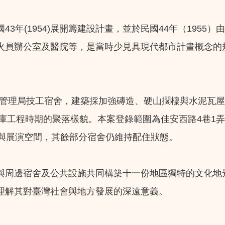
3年(1954)展開籌建設計畫，並於民國44年（195
火員辦公室及醫院等，是當時少見具現代都市計畫概念的
水庫管理局技工宿舍，建築採加強磚造、硬山擱檁與水泥瓦
庫工程時期的聚落樣貌。本案登錄範圍為佳安西路4巷1弄至
駐與展演空間，其餘部分宿舍仍維持配住狀態。
與周邊宿舍及公共設施共同構築十一份地區獨特的文化地
理解其對臺灣社會與地方發展的深遠意義。