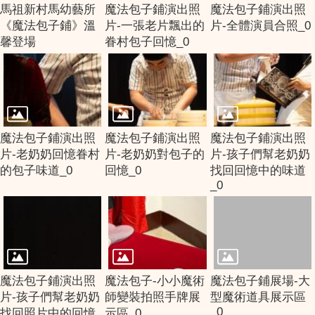
馬祖新村馬幼藝所
魔法包子鋪演出照
魔法包子鋪演出照
《魔法包子鋪》溫
片-一張老片飄出的
片-全體演員合照_0
馨登場
眷村包子回憶_0
魔法包子鋪演出照
魔法包子鋪演出照
魔法包子鋪演出照
片-老奶奶回憶眷村
片-老奶奶對包子的
片-孩子們幫老奶奶
的包子味道_0
回憶_0
找回回憶中的味道
_0
魔法包子鋪演出照
魔法包子-小小魔術
魔法包子鋪展場-大
片-孩子們幫老奶奶
師變裝拍照手牌展
型魔術道具展示區
_0
找回照片中的回憶
示區_0