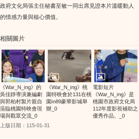
政府文化局張主任秘書至敏一同出席見證本片溫暖動人
的情感力量與核心價值。
相關圖片
《War_N_ing》的
《War_N_ing》桃
電影短片
吳佳靜導演兼編劇
園特映會於131在桃
《War_N_ing》是
與郭柏村製片親自
園in89豪華影城舉
桃園市政府文化局
蒞臨桃園特映會現
辦_0
112年度影視補助之
場與觀眾交流_0
優秀作品。_0
上版日期：115-01-31