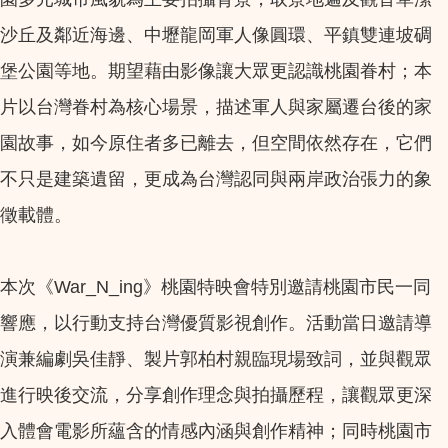
沙丘及鄰近海邊、中壢龍岡軍人像圓環、平鎮雙連坡碉
堡公園等地。期望藉由影像讓大眾更認識桃園眷村；本
片以台灣眷村為核心場景，描述軍人與家屬遷台後的家
園故事，如今原住者多已離去，但空間依然存在，它們
不只是建築遺留，更成為台灣認同與兩岸政治張力的象
徵載體。
本次《War_N_ing》桃園特映會特別邀請桃園市民一同
響應，以行動支持台灣優質影視創作。活動當日邀請導
演兼編劇吳佳靜、製片郭柏村親臨現場致詞，並與觀眾
進行映後交流，分享創作理念與拍攝歷程，讓觀眾更深
入體會電影所蘊含的情感內涵與創作精神；同時桃園市