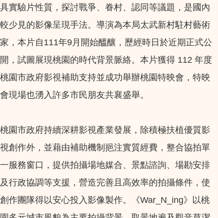
具實驗片性質，探討戰爭、眷村、認同等議題，是國內
較少見的影像呈現手法。導演為本局太武新村駐村藝術
家，本片自111年9月開始醞釀，歷經時日於近期正式公
開，試圖展現桃園的時代背景脈絡。本片獲得 112 年度
桃園市政府影視補助支持並成功舉辦桃園特映會，特映
會現場也湧入許多市民朋友共襄盛舉。
桃園市政府持續深耕影視產業發展，除積極扶植優質影
視創作外，並藉由補助機制挹注實質經費，整合協拍單
一服務窗口，提供拍攝場地媒合、景點諮詢、場勘安排
及行政協調等支援，營造完善且高效率的拍攝條件，使
創作團隊得以安心投入影像製作。《War_N_ing》以桃
園多元城市風貌為主要拍攝背景，取景地遍及觀音草潔