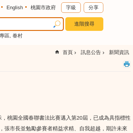
English
桃園市政府
字級
分享
進階搜尋
專區
眷村
首頁
訊息公告
新聞資訊
示，桃園全國春聯書法比賽邁入第20屆，已成為具指標性
激烈，張市長並勉勵參賽者精益求精、自我超越，期許未來