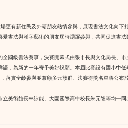
場更有新住民及外籍朋友熱情參與，展現書法文化向下扎
喜愛書法與漢字藝術的朋友屆時踴躍參與，共同促進書法
的全國級書法賽事，決賽開幕式由張市長與文化局長、市
祥語，為新的一年寄予美好祝願。本屆比賽設有國小中低
齡參與並兼顧多元族群。決賽得獎名單將公布於桃園市立美術館官網（
市立美術館長林詠能、大園國際高中校長朱元隆等均一同