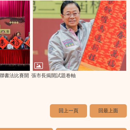
春聯書法比賽開
張市長揭開試題卷軸
回上一頁
回最上面