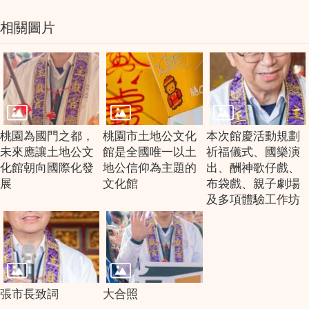
相關圖片
桃園為國門之都，
桃園市土地公文化
本次館慶活動規劃
未來應讓土地公文
館是全國唯一以土
祈福儀式、國樂演
化館朝向國際化發
地公信仰為主題的
出、酬神歌仔戲、
展
文化館
布袋戲、親子劇場
及多項體驗工作坊
張市長致詞
大合照