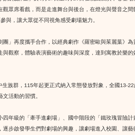
在觀眾席看戲，而是走進舞台與後台，在燈光與聲音之間
票參與，讓大眾從不同視角感受劇場魅力。
劇團」再度攜手合作，以經典劇作《羅密歐與茱麗葉》為
走與觀察，體驗表演藝術的趣味與深度，達到寓教於樂的
中生族群，115年起更正式納入常態發放對象，全國13-2
藝文活動的習慣。
小四年級的「牽手進劇場」、國中階段的「鐵玫瑰冒險計
，逐步啟發學生們對劇場的興趣，讓劇場進入校園、讓藝