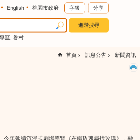
English
桃園市政府
字級
分享
進階搜尋
專區
眷村
首頁
訊息公告
新聞資訊
場。今年延續沉浸式劇場導覽《在鐵玫瑰尋找玫瑰》，融