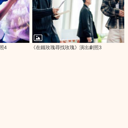
照4
《在鐵玫瑰尋找玫瑰》演出劇照3