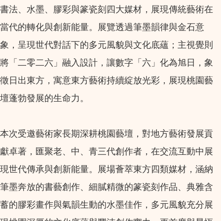
書法、水墨、膠彩與篆瓷刻四大媒材，展現傳統藝術在
當代的轉化與創新能量。展覽透過筆墨韻律與金石意
象，呈現世代對話下的多元風貌與文化底蘊；主視覺則
將「二零二六」融入設計，讓數字「六」化為旭日，象
徵日出東方，寓意東方藝術持續綻放光彩，展現桃園藝
壇蓬勃發展的生命力。
本次受邀藝術家長期深耕桃園藝壇，對地方藝術發展貢
獻卓著，匯聚老、中、青三代創作者，在交流互動中展
現世代傳承與創新能量。展場薈萃東方四類媒材，涵納
筆墨奔放的書藝創作、細膩精微的篆瓷刻作品、典雅含
蓄的膠彩畫作與氣韻生動的水墨佳作，多元風貌充分展