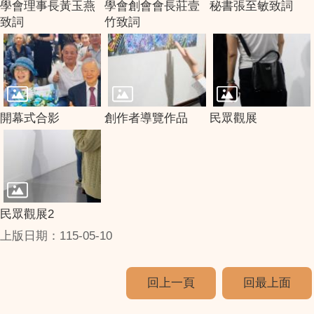
學會理事長黃玉燕
學會創會會長莊壹
秘書張至敏致詞
致詞
竹致詞
開幕式合影
創作者導覽作品
民眾觀展
民眾觀展2
上版日期：115-05-10
回上一頁
回最上面