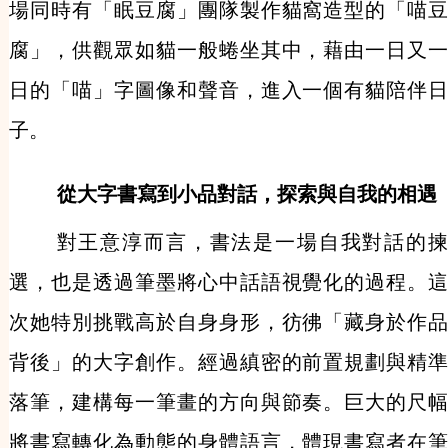
場同時有「眠豆腐」團隊製作貓窩造型的「喵豆
腐」，供觀眾如貓一般蜷坐其中，藉由一日又一
日的「喵」字圖像和聲音，進入一個有貓陪伴日
子。
從大字書寫到小品對話，探索與自我的相遇
對王意淳而言，書法是一場自我對話的揀
選，也是透過筆墨將心中話語視覺化的過程。這
次她特別挑戰高於自身身形，彷彿「藏身於作品
背後」的大字創作。經過縝密的前置規劃與精準
落筆，建構每一筆畫的方向與節奏。巨大的尺幅
將書寫轉化為動態的身體語言，體現書寫者在筆