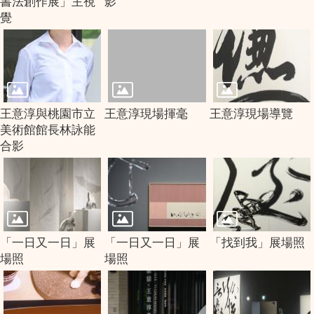
書法創作展」主視
影
覺
王意淳與桃園市立
王意淳現場揮毫
王意淳現場導覽
美術館館長林詠能
合影
「一日又一日」展
「一日又一日」展
「找到我」展場照
場照
場照