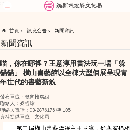
:::
跳到主要內容區塊
:::
首頁
訊息公告
新聞資訊
新聞資訊
喵，你在哪裡？王意淳用書法玩一場「躲
貓貓」 橫山書藝館以全棟大型個展呈現青
年世代的書藝新貌
發布單位：教育推廣組
聯絡人：梁哲瑋
聯絡人電話：03-2876176 轉 105
資料提供單位：文化局
第二屆橫山書藝獎得主王意淳，從與家貓相