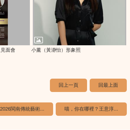
人見面會
小薰（黃瀞怡）形象照
回上一頁
回最上面
2026閩南傳統藝術...
喵，你在哪裡？王意淳...