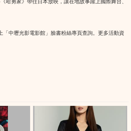
，將《哈勇家》帶往日本放映，讓在地故事躍上國際舞台、
請上「中壢光影電影館」臉書粉絲專頁查詢。更多活動資