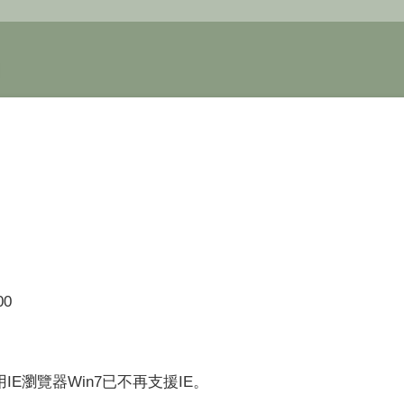
00
使用IE瀏覽器Win7已不再支援IE。