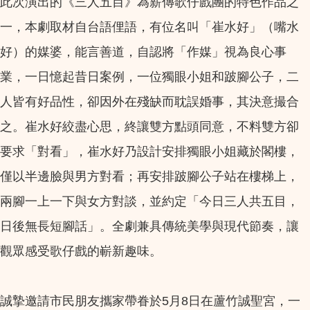
此次演出的《三人五目》為薪傳歌仔戲團的特色作品之
一，本劇取材自台語俚語，有位名叫「崔水好」（嘴水
好）的媒婆，能言善道，自認將「作媒」視為良心事
業，一日憶起昔日案例，一位獨眼小姐和跛腳公子，二
人皆有好品性，卻因外在殘缺而耽誤婚事，其決意撮合
之。崔水好絞盡心思，終讓雙方點頭同意，不料雙方卻
要求「對看」，崔水好乃設計安排獨眼小姐藏於閣樓，
僅以半邊臉與男方對看；再安排跛腳公子站在樓梯上，
兩腳一上一下與女方對談，並約定「今日三人共五目，
日後無長短腳話」。全劇兼具傳統美學與現代節奏，讓
觀眾感受歌仔戲的嶄新趣味。
誠摯邀請市民朋友攜家帶眷於5月8日在蘆竹誠聖宮，一