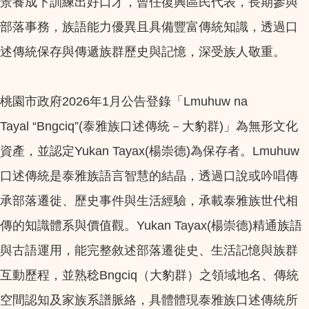
景養成下訓練出好口才，曾任復興區民代表，長期參與
部落事務，族語能力優異且具備豐富傳統知識，透過口
述傳統保存與傳遞族群歷史與記憶，深受族人敬重。
桃園市政府2026年1月公告登錄「Lmuhuw na
Tayal “Bngciq”(泰雅族口述傳統－大豹群)」為無形文化
資產，並認定Yukan Tayax(楊崇德)為保存者。Lmuhuw
口述傳統是泰雅族語言智慧的結晶，透過口說或吟唱傳
承部落遷徙、歷史事件與生活經驗，承載泰雅族世代相
傳的知識體系與價值觀。Yukan Tayax(楊崇德)精通族語
與古語運用，能完整敘述部落遷徙史、生活記憶與族群
互動歷程，並熟稔Bngciq（大豹群）之領域地名、傳統
空間認知及家族系譜脈絡，具體體現泰雅族口述傳統所