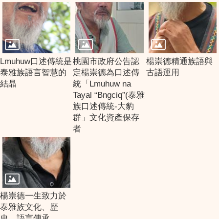
Lmuhuw口述傳統是
桃園市政府公告認
楊崇德精通族語與
泰雅族語言智慧的
定楊崇德為口述傳
古語運用
結晶
統「Lmuhuw na
Tayal “Bngciq”(泰雅
族口述傳統-大豹
群」文化資產保存
者
楊崇德一生致力於
泰雅族文化、歷
史、語言傳承