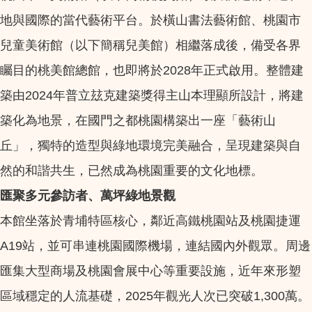
地與國際的當代藝術平台。於橫山書法藝術館、桃園市
兒童美術館（以下簡稱兒美館）相繼落成後，備受各界
矚目的桃美館總館，也即將於2028年正式啟用。整體建
築由2024年普立玆克建築獎得主山本理顯所設計，將建
築化為地景，在國門之都桃園構築出一座「藝術山
丘」，獨特的造型與綠地環境完美融合，呈現建築與自
然的和諧共生，已然成為桃園重要的文化地標。
匯聚多元參訪者、萬坪綠地景觀
本館坐落於青埔特區核心，鄰近高鐵桃園站及桃園捷運
A19站，並可串連桃園國際機場，連結國內外觀眾。周邊
匯集大型商場及桃園會展中心等重要設施，近年來形塑
區域穩定的人流基礎，2025年觀光人次已突破1,300萬。