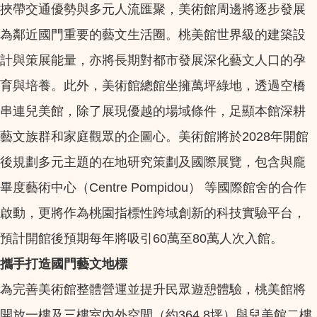
挾帶交通優勢與多元人流匯聚，美術館周邊將逐步發展
為鄰近國門重要的藝文生活圈。桃美館世界級的建築設
計與策展能量，亦將長期對都市發展深化藝文人口的孕
育與培養。此外，美術館總館坐擁萬坪綠地，透過空橋
串連兒美館，除了展現優越的場域條件，足顯本館深耕
藝文族群和家庭觀眾的企圖心。美術館將於2028年開館
後規劃多元主題的在地研究策劃及國際展覽，包含與龐
畢度藝術中心（Centre Pompidou） 等國際館舍的合作
啟動，更將作為桃園指標性跨域創新的科技實驗平台，
預計開館後預期每年將吸引60萬至80萬人次入館。
攜手打造國門藝文地標
為完善美術館整體營運並提升民眾遊憩體驗，桃美館將
開放一樓及三樓室內外空間（約364.8坪）與兒美館二樓