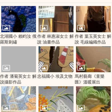
北湖國小 賴畇汝 俄
作者 林惠淑女士 解
作者 葉玉英女士 解
羅斯刺繡
說 油畫作品
說 毛線編織作品
作者 潘菊英女士 解
忠福國小 埃及文物
馬村藝廊《童樂
說攝影作品
匯》溫暖展出