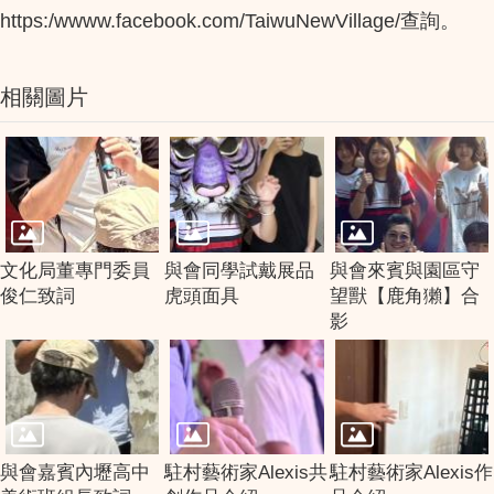
https:/wwww.facebook.com/TaiwuNewVillage/查詢。
相關圖片
文化局董專門委員
與會同學試戴展品
與會來賓與園區守
俊仁致詞
虎頭面具
望獸【鹿角獺】合
影
與會嘉賓內壢高中
駐村藝術家Alexis共
駐村藝術家Alexis作