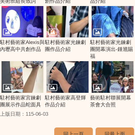
美術班組長致詞
創作品介紹
品介紹
駐村藝術家Alexis與
駐村藝術家光鍊劇
駐村藝術家光鍊劇
內壢高中共創作品
團作品介紹
團開幕演出-鍾馗賜
福
駐村藝術家宮鍊劇
駐村藝術家高登輝
藝術駐村聯展開幕
團展示作品蛇面具
作品介紹
茶會大合照
上版日期：115-06-03
回上一頁
回最上面