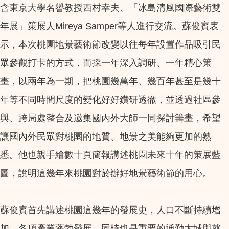
含東京大學名譽教授西村幸夫、「冰島清風國際藝術雙
年展」策展人Mireya Samper等人進行交流。蘇俊賓表
示，本次桃園地景藝術節改變以往每年設置作品吸引民
眾參觀打卡的方式，而採一年深入調研、一年精心策
畫，以兩年為一期，把桃園幾萬年、幾百年甚至是幾十
年等不同時間尺度的變化好好鑽研透徹，並透過社區參
與、跨局處整合及邀集國內外大師一同探討籌畫，希望
讓國內外民眾對桃園的地質、地景之美能夠更加的熟
悉。他也親手繪數十頁簡報講述桃園未來十年的策展藍
圖，說明這幾年來桃園對於辦好地景藝術節的用心。
蘇俊賓首先講述桃園這幾年的發展史，人口不斷持續增
加、各項產業蓬勃發展，同時也是重要的通勤大城與就