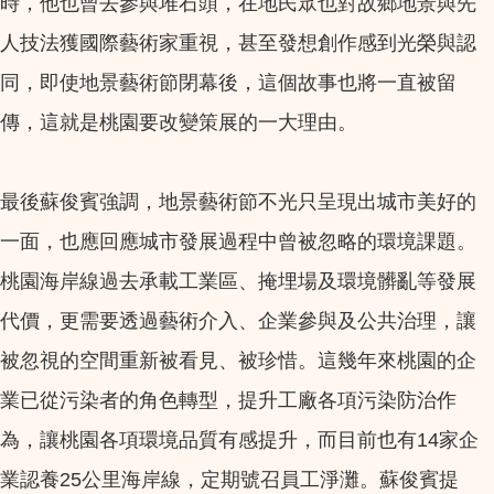
時，他也曾去參與堆石頭，在地民眾也對故鄉地景與先
人技法獲國際藝術家重視，甚至發想創作感到光榮與認
同，即使地景藝術節閉幕後，這個故事也將一直被留
傳，這就是桃園要改變策展的一大理由。
最後蘇俊賓強調，地景藝術節不光只呈現出城市美好的
一面，也應回應城市發展過程中曾被忽略的環境課題。
桃園海岸線過去承載工業區、掩埋場及環境髒亂等發展
代價，更需要透過藝術介入、企業參與及公共治理，讓
被忽視的空間重新被看見、被珍惜。這幾年來桃園的企
業已從污染者的角色轉型，提升工廠各項污染防治作
為，讓桃園各項環境品質有感提升，而目前也有14家企
業認養25公里海岸線，定期號召員工淨灘。蘇俊賓提