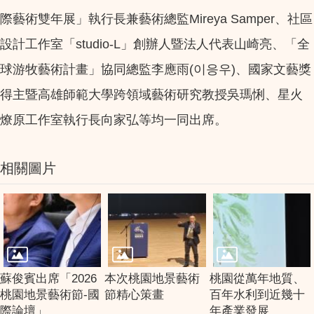
際藝術雙年展」執行長兼藝術總監Mireya Samper、社區
設計工作室「studio-L」創辦人暨法人代表山崎亮、「全
球游牧藝術計畫」協同總監李應雨(이응우)、國家文藝獎
得主暨高雄師範大學跨領域藝術研究教授吳瑪悧、星火
燎原工作室執行長向家弘等均一同出席。
相關圖片
蘇俊賓出席「2026
本次桃園地景藝術
桃園從萬年地質、
桃園地景藝術節-國
節精心策畫
百年水利到近幾十
際論壇」
年產業發展