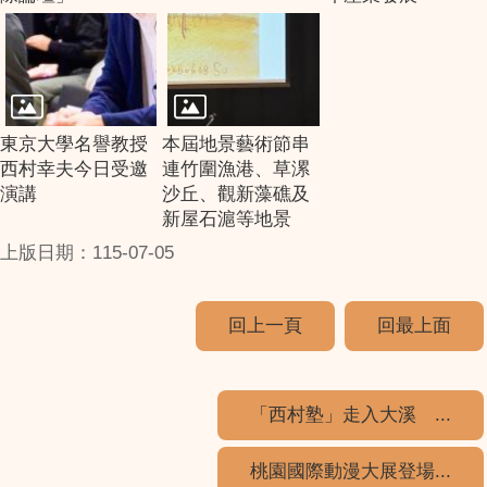
東京大學名譽教授
本屆地景藝術節串
西村幸夫今日受邀
連竹圍漁港、草漯
演講
沙丘、觀新藻礁及
新屋石滬等地景
上版日期：115-07-05
回上一頁
回最上面
「西村塾」走入大溪 ...
桃園國際動漫大展登場...