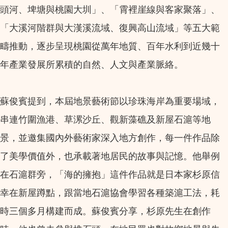
頭河、埤塘與桃園大圳」、「霄裡崖線與客家聚落」、
「大溪河階群與大漢溪流域、復興高山流域」等五大範
疇推動，逐步呈現桃園從萬年地質、百年水利到近幾十
年產業發展所累積的自然、人文與產業脈絡。
蘇俊賓提到，本屆地景藝術節以珍珠海岸為重要場域，
串連竹圍漁港、草漯沙丘、觀新藻礁及新屋石滬等地
景，並邀集國內外藝術家深入地方創作，每一件作品除
了美學價值外，也承載著地居民的故事與記憶。他舉例
在石滬群旁，「海的擁抱」這件作品就是日本家杉原信
幸在新屋蹲點，跟當地石滬協會學習各種築滬工法，耗
時三個多月構建而成。蘇俊賓分享，杉原先生在創作