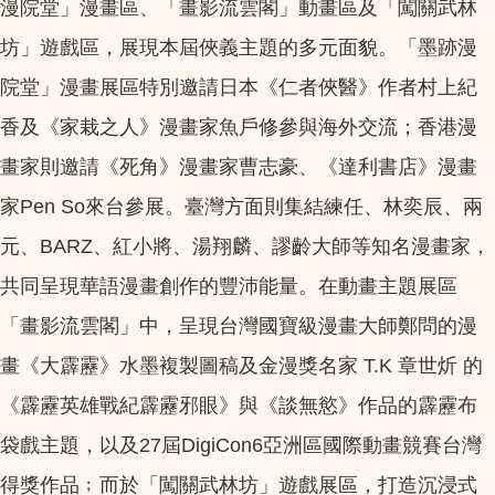
漫院堂」漫畫區、「畫影流雲閣」動畫區及「闖關武林
坊」遊戲區，展現本屆俠義主題的多元面貌。「墨跡漫
院堂」漫畫展區特別邀請日本《仁者俠醫》作者村上紀
香及《家栽之人》漫畫家魚戶修參與海外交流；香港漫
畫家則邀請《死角》漫畫家曹志豪、《達利書店》漫畫
家Pen So來台參展。臺灣方面則集結練任、林奕辰、兩
元、BARZ、紅小將、湯翔麟、謬齡大師等知名漫畫家，
共同呈現華語漫畫創作的豐沛能量。在動畫主題展區
「畫影流雲閣」中，呈現台灣國寶級漫畫大師鄭問的漫
畫《大霹靂》水墨複製圖稿及金漫獎名家 T.K 章世炘 的
《霹靂英雄戰紀霹靂邪眼》與《談無慾》作品的霹靂布
袋戲主題，以及27屆DigiCon6亞洲區國際動畫競賽台灣
得獎作品﹔而於「闖關武林坊」遊戲展區，打造沉浸式