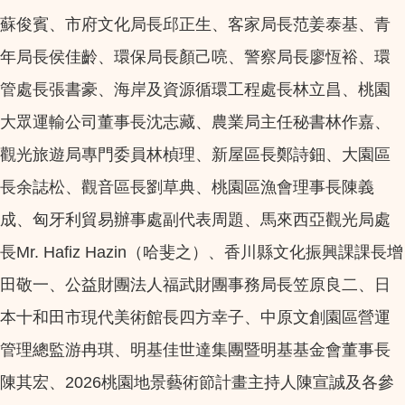
蘇俊賓、市府文化局長邱正生、客家局長范姜泰基、青
年局長侯佳齡、環保局長顏己喨、警察局長廖恆裕、環
管處長張書豪、海岸及資源循環工程處長林立昌、桃園
大眾運輸公司董事長沈志藏、農業局主任秘書林作嘉、
觀光旅遊局專門委員林楨理、新屋區長鄭詩鈿、大園區
長余誌松、觀音區長劉草典、桃園區漁會理事長陳義
成、匈牙利貿易辦事處副代表周題、馬來西亞觀光局處
長Mr. Hafiz Hazin（哈斐之）、香川縣文化振興課課長增
田敬一、公益財團法人福武財團事務局長笠原良二、日
本十和田市現代美術館長四方幸子、中原文創園區營運
管理總監游冉琪、明基佳世達集團暨明基基金會董事長
陳其宏、2026桃園地景藝術節計畫主持人陳宣誠及各參