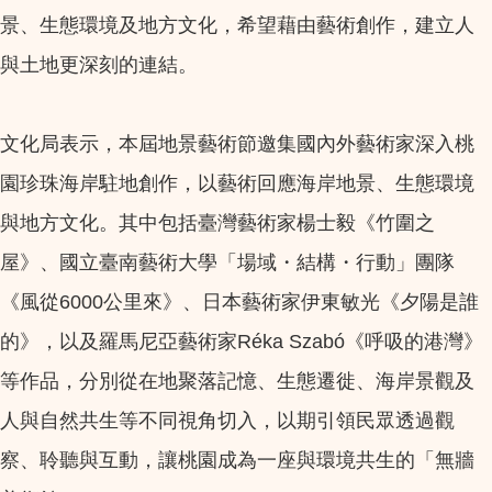
景、生態環境及地方文化，希望藉由藝術創作，建立人
與土地更深刻的連結。
文化局表示，本屆地景藝術節邀集國內外藝術家深入桃
園珍珠海岸駐地創作，以藝術回應海岸地景、生態環境
與地方文化。其中包括臺灣藝術家楊士毅《竹圍之
屋》、國立臺南藝術大學「場域・結構・行動」團隊
《風從6000公里來》、日本藝術家伊東敏光《夕陽是誰
的》，以及羅馬尼亞藝術家Réka Szabó《呼吸的港灣》
等作品，分別從在地聚落記憶、生態遷徙、海岸景觀及
人與自然共生等不同視角切入，以期引領民眾透過觀
察、聆聽與互動，讓桃園成為一座與環境共生的「無牆