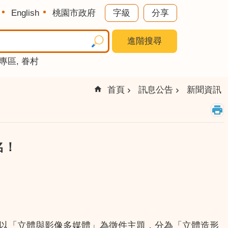
English
桃園市政府
字級
分享
進階搜尋
專區
眷村
首頁
訊息公告
新聞資訊
名！
屆以「立體與影像多媒體」為徵件主題，分為「立體造形