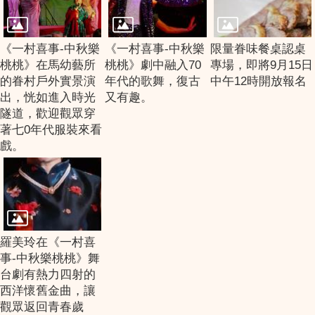
《一村喜事-中秋樂
《一村喜事-中秋樂
限量眷味餐桌認桌
桃桃》在馬幼藝所
桃桃》劇中融入70
專場，即將9月15日
的眷村戶外實景演
年代的歌舞，復古
中午12時開放報名
出，恍如進入時光
又有趣。
隧道，歡迎觀眾穿
著七0年代服裝來看
戲。
羅美玲在《一村喜
事-中秋樂桃桃》舞
台劇有熱力四射的
西洋懷舊金曲，讓
觀眾返回青春歲