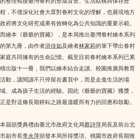
的整理戰後臺灣眷村的形成背景、生活結構與保存歷
程，不僅深化社會大眾對眷村文化的理解，也展現地方
政府將文化研究成果有效轉化為公共知識的重要示範。
而繪本《爺爺的寶藏》，是本局推出臺灣眷村繪本系列
的第九冊，由作者
洪佳如
及繪者
林家莉
的筆下帶出眷村
家庭共同擁有的生命記憶。截至目前眷村繪本系列已累
積出版十一冊，我們以繪本結合走讀、校園推廣與教育
活動，讓閱讀不只停留在書頁中，而是走進生活的場
域、成為孩子生活的經驗。因此《爺爺的寶藏》獲獎，
正是對這條長期耕耘之路最溫暖而有力的回應和鼓勵。
本屆頒獎典禮由臺北市政府文化局
蔡詩萍
局長及前台北
市副市長
李永萍
頒發本局所得獎項。桃園市政府長期致