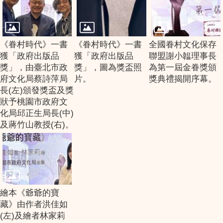
《眷村時代》一書
《眷村時代》一書
全國眷村文化保存
獲「政府出版品
獲「政府出版品
聯盟謝小韞理事長
獎」，由臺北市政
獎」，圖為獎盃照
為第一屆金眷獎頒
府文化局蔡詩萍局
片。
獎典禮揭開序幕。
長(左)頒發獎盃及獎
狀予桃園市政府文
化局邱正生局長(中)
及蔣竹山教授(右)。
繪本《爺爺的寶
藏》由作者洪佳如
(左)及繪者林家莉