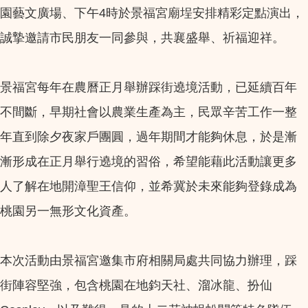
園藝文廣場、下午4時於景福宮廟埕安排精彩定點演出，
誠摯邀請市民朋友一同參與，共襄盛舉、祈福迎祥。
景福宮每年在農曆正月舉辦踩街遶境活動，已延續百年
不間斷，早期社會以農業生產為主，民眾辛苦工作一整
年直到除夕夜家戶團圓，過年期間才能夠休息，於是漸
漸形成在正月舉行遶境的習俗，希望能藉此活動讓更多
人了解在地開漳聖王信仰，並希冀於未來能夠登錄成為
桃園另一無形文化資產。
本次活動由景福宮邀集市府相關局處共同協力辦理，踩
街陣容堅強，包含桃園在地鈞天社、溜冰龍、扮仙