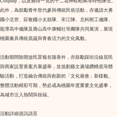
Cosplay，以及難得一見的十二花神蜈蚣閣等特色隊伍。
此外，為鼓勵青年世代參與傳統民俗活動，亦邀請大勇
國小北管、莊敬國小太鼓隊、宋江陣、北科附工儀隊、
龍潭高中儀隊及壽山高中康輔社等團隊共同展演，展現
桃園兼具傳統底蘊與青春活力的文化風貌。
活動期間除開放民眾報名隨香外，亦鼓勵踩街沿線居民
與商家設置香案共襄盛舉，並規劃藝文廣場鑽轎底等體
驗活動，打造融合傳統與創新的「文化廟會」新樣貌。
整體活動精彩可期，勢必成為桃園年度重要文化盛事，
為城市注入熱鬧與祝福。
活動詳細資訊請至