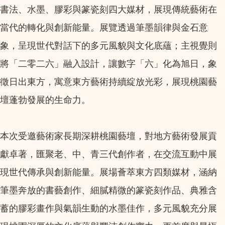
書法、水墨、膠彩與篆瓷刻四大媒材，展現傳統藝術在
當代的轉化與創新能量。展覽透過筆墨韻律與金石意
象，呈現世代對話下的多元風貌與文化底蘊；主視覺則
將「二零二六」融入設計，讓數字「六」化為旭日，象
徵日出東方，寓意東方藝術持續綻放光彩，展現桃園藝
壇蓬勃發展的生命力。
本次受邀藝術家長期深耕桃園藝壇，對地方藝術發展貢
獻卓著，匯聚老、中、青三代創作者，在交流互動中展
現世代傳承與創新能量。展場薈萃東方四類媒材，涵納
筆墨奔放的書藝創作、細膩精微的篆瓷刻作品、典雅含
蓄的膠彩畫作與氣韻生動的水墨佳作，多元風貌充分展