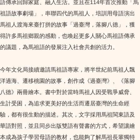
語傳承回歸家庭、融入生活。並且在114年首次推動「馬
祖語故事劇場」，串聯四代的馬祖人，培訓用母語演出
馬祖人渡海來臺打拼的故事「過臺灣，落腳八德」，獲
得許多馬祖鄉親的感動，也喚起更多人關心馬祖語傳承
的議題，為馬祖語的發展注入社會共創的活力。
今年文化局接續邀請馬祖語專家，將半世紀前馬祖人飄
洋過海、遷移桃園的故事，創作成《過臺灣》、《落腳
八德》兩冊繪本。書中對於當時馬祖人因受戰爭威脅、
生計受困，為追求更美好的生活而遷居臺灣的生命經
驗，都有很生動的描述。其次，文字採用馬祖閩東語及
華語對照，並且同步出版雙語有聲書的方式，希望讓繪
本成為孩子學習母語的教材，也能夠了解馬祖長輩獨特