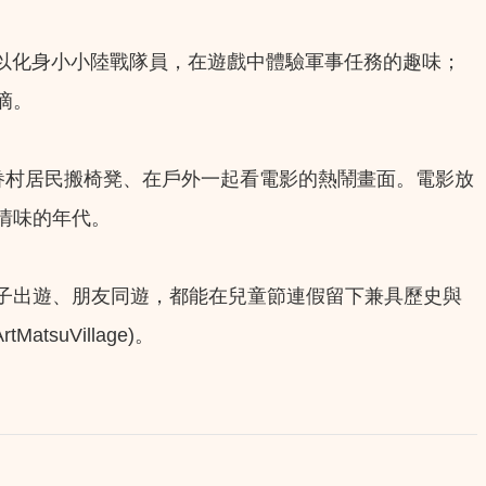
可以化身小小陸戰隊員，在遊戲中體驗軍事任務的趣味；
滴。
年眷村居民搬椅凳、在戶外一起看電影的熱鬧畫面。電影放
情味的年代。
子出遊、朋友同遊，都能在兒童節連假留下兼具歷史與
tsuVillage)。