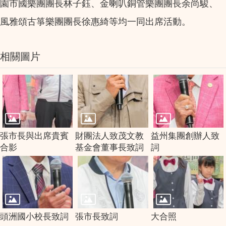
園市國樂團團長林子鈺、金喇叭銅管樂團團長余尚駿、
風雅頌古箏樂團團長徐惠綺等均一同出席活動。
相關圖片
張市長與出席貴賓
財團法人致茂文教
益州集團創辦人致
合影
基金會董事長致詞
詞
頭洲國小校長致詞
張市長致詞
大合照