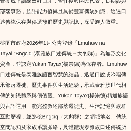
景養成下訓練出好口才，曾任復興區民代表，長期參與
部落事務，族語能力優異且具備豐富傳統知識，透過口
述傳統保存與傳遞族群歷史與記憶，深受族人敬重。
桃園市政府2026年1月公告登錄「Lmuhuw na
Tayal “Bngciq”(泰雅族口述傳統－大豹群)」為無形文化
資產，並認定Yukan Tayax(楊崇德)為保存者。Lmuhuw
口述傳統是泰雅族語言智慧的結晶，透過口說或吟唱傳
承部落遷徙、歷史事件與生活經驗，承載泰雅族世代相
傳的知識體系與價值觀。Yukan Tayax(楊崇德)精通族語
與古語運用，能完整敘述部落遷徙史、生活記憶與族群
互動歷程，並熟稔Bngciq（大豹群）之領域地名、傳統
空間認知及家族系譜脈絡，具體體現泰雅族口述傳統所