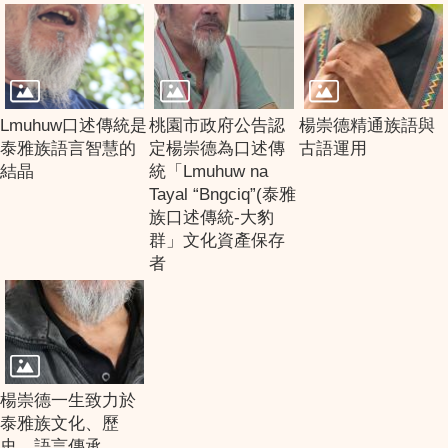
Lmuhuw口述傳統是
桃園市政府公告認
楊崇德精通族語與
泰雅族語言智慧的
定楊崇德為口述傳
古語運用
結晶
統「Lmuhuw na
Tayal “Bngciq”(泰雅
族口述傳統-大豹
群」文化資產保存
者
楊崇德一生致力於
泰雅族文化、歷
史、語言傳承