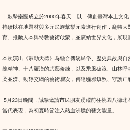
十鼓擊樂團成立於2000年春天，以「傳創臺灣本土文
持續以在地題材與多元民族擊樂元素進行創作，翻轉大
育、推動人本與特教藝術啟蒙，並廣納世界文化，展現
本次演出《鼓動天聽》為融合傳統民俗、歷史典故與自
義精神、十八羅漢的武藝修練，以及乘風破浪、山林呼
柔並濟、動靜交織的藝術層次，傳達驅邪鎮煞、守護正
5月23日晚間，誠摯邀請市民朋友踴躍前往桃園八德
當代表現，為初夏時節注入熱血沸騰的藝文能量。