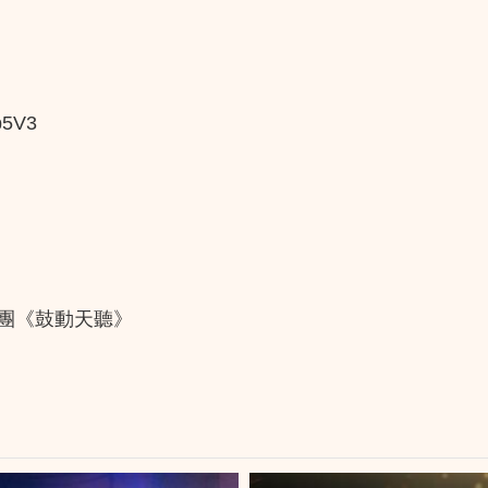
5V3
出
樂團《鼓動天聽》