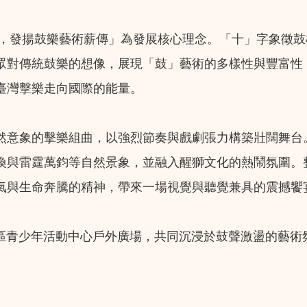
化，發揚鼓樂藝術薪傳」為發展核心理念。「十」字象徵
眾對傳統鼓樂的想像，展現「鼓」藝術的多樣性與豐富性
臺灣擊樂走向國際的能量。
然意象的擊樂組曲，以強烈節奏與戲劇張力構築壯闊舞台
喚與雷霆萬鈞等自然景象，並融入醒獅文化的熱鬧氛圍。
氣與生命奔騰的精神，帶來一場視覺與聽覺兼具的震撼饗
北區青少年活動中心戶外廣場，共同沉浸於鼓聲激盪的藝術