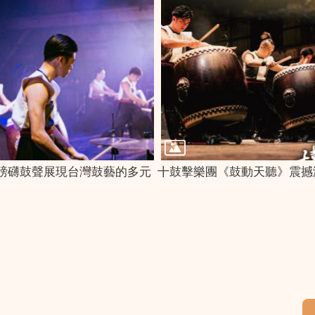
磅礴鼓聲展現台灣鼓藝的多元
十鼓擊樂團《鼓動天聽》震撼