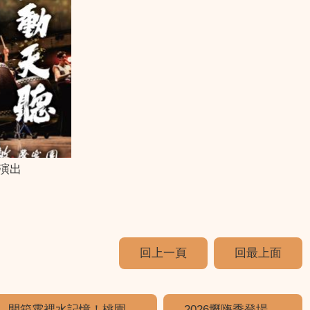
演出
回上一頁
回最上面
開箱霄裡水記憶！桃園...
2026壢嗨季登場 ...