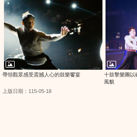
帶領觀眾感受震撼人心的鼓樂饗宴
十鼓擊樂團以
風貌
上版日期：115-05-18