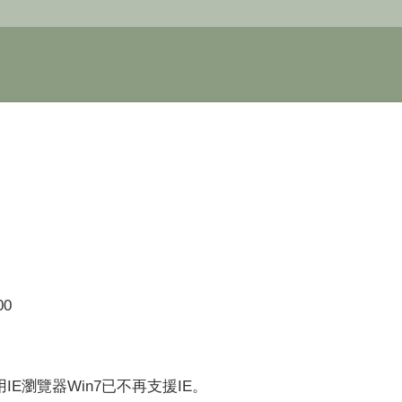
00
使用IE瀏覽器Win7已不再支援IE。