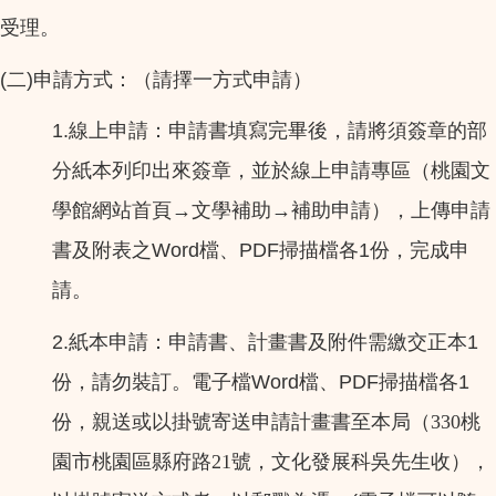
受理。
(
)
二
申請方式：（請擇一方式申請）
1.
線上申請：申請書填寫完畢後，請將須簽章的部
分紙本列印出來簽章，並於線上申請專區（桃園文
→
→
學館網站首頁
文學補助
補助申請），上傳申請
Word
PDF
1
書及附表之
檔、
掃描檔各
份，完成申
請。
2.
1
紙本申請：申請書、計畫書及附件需繳交正本
Word
PDF
1
份，請勿裝訂。電子檔
檔、
掃描檔各
份，親送或以掛號寄送申請計畫書至本局（330桃
園市桃園區縣府路21號，文化發展科吳先生收），