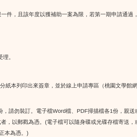
限一件，且該年度以獲補助一案為限，若第一期申請通過
受理。
部分紙本列印出來簽章，並於線上申請專區（桃園文學館
Word
PDF
1
份，請勿裝訂。電子檔
檔、
掃描檔各
份，親送
(
式者，以郵戳為憑。
電子檔可以隨身碟或光碟存檔寄送，
)
正本為憑。