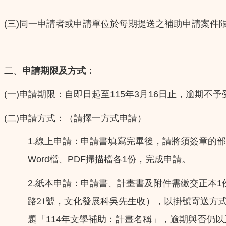
(
)
三
同一申請者或申請單位於每期提送之補助申請案件
二、
申請期限及方式：
(
)
115
3
16
一
申請期限：自即日起至
年
月
日止，逾期不予
(
)
二
申請方式：（請擇一方式申請）
1.
線上申請：申請書填寫完畢後，請將須簽章的
Word
PDF
1
檔、
掃描檔各
份，完成申請。
2.
1
紙本申請：申請書、計畫書及附件需繳交正本
路21號，文化發展科吳先生收），以掛號寄送方
114
題「
年文學補助：計畫名稱」，逾期與否仍以