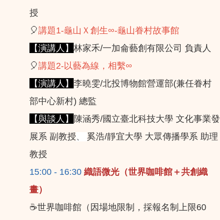
授
🎈
講題1-龜山Ｘ創生∞-龜山眷村故事館
【演講人】
林家禾/一加侖藝創有限公司 負責人
🎈
講題2-以藝為線，相繫∞
【演講人】
李曉雯/北投博物館營運部(兼任眷村
部中心新村) 總監
【與談人】
陳涵秀/國立臺北科技大學 文化事業發
展系 副教授
奚浩/靜宜大學 大眾傳播學系 助理
、
教授
15:00 - 16:30
織語微光（世界咖啡館＋共創織
畫）
☕️世界咖啡館（因場地限制，採報名制上限60