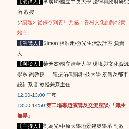
【演講人】
李廣均/國立中央大學 法律與政府研究
所 教授
🎈
講題2-從保存到青年共感：眷村文化的跨域實
驗室
【演講人】
Simon 張浩鉅/微光生活設計室 負責
人
【與談人】
榮芳杰/國立清華大學 環境與文化資源
學系 副教授、 連振佑/朝陽科技大學 景觀及都市
設計系 副教授兼系主任
12:00-13:00
午餐
13:00-14:50
第二場專題演講及交流座談-「織生
無界」
【主持人】
劉為光/中原大學地景建築學系 副教