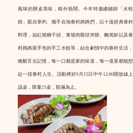
風味的辦桌美味，格外熱鬧。今年特邀總鋪師「水蛙
師」親自掌杓、攜手在地眷村媽媽們，以十道經典眷村
料理，如紅燒獅子頭、東坡肉饅頭夾餅、醃篤鮮以及眷
村媽媽親手包的手工水餃等，結合劇情中的眷村生活，
喚醒舌尖記憶，每一口都是家的味道，每一道菜都能想
起一段眷村人生。活動將於9月15日中午12:00開放線上
認桌，限量25桌，額滿為止。