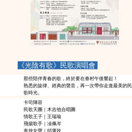
《光陰有歌》民歌演唱會
那些陪伴青春的歌，終於要在眷村午後響起！
熟悉的旋律、經典的聲音，再一次帶你走進最美的民
歌時光。
卡司陣容
民歌天團｜木吉他合唱團
情歌王子｜王瑞瑜
飛揚歌手｜凃佩岑
奔放女聲｜邰肇玫