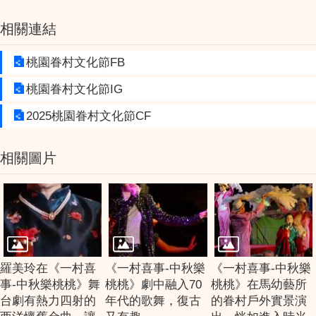
相關連結
桃園眷村文化節FB
桃園眷村文化節IG
2025桃園眷村文化節CF
相關圖片
羅美玲在《一村喜
《一村喜事-中秋樂
《一村喜事-中秋樂
事-中秋樂桃桃》舞
桃桃》劇中融入70
桃桃》在馬幼藝所
台劇有熱力四射的
年代的歌舞，復古
的眷村戶外實景演