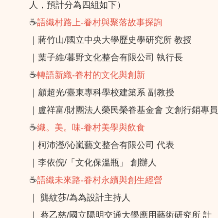
人，預計分為四組如下）
☕️
語織村路上-眷村與聚落故事探詢
｜蔣竹山/國立中央大學歷史學研究所 教授
｜葉子維/暮野文化整合有限公司 執行長
☕️
轉語新織-眷村的文化與創新
｜顧超光/臺東專科學校建築系 副教授
｜盧祥富/財團法人榮民榮眷基金會 文創行銷專員
☕️
織。美。味-眷村美學與飲食
｜柯沛瀅/沁嵐藝文整合有限公司 代表
｜李依倪/「文化保溫瓶」 創辦人
☕️
語織未來路-眷村永續與創生經營
｜ 龔紋莎/為為設計主持人
｜ 蔡乙慈/國立陽明交通大學應用藝術研究所 計