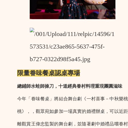
限量眷味餐桌認桌專場
總鋪師水蛙師操刀，十道經典眷村料理重現團圓滋味
今年「眷味餐桌」將結合舞台劇《一村喜事－中秋樂桃
桃》，，觀眾宛如參加一場真實的婚禮辦桌，可以近距
離觀賞王偉忠監製的舞台劇，並隨著劇中婚禮品嚐眷村