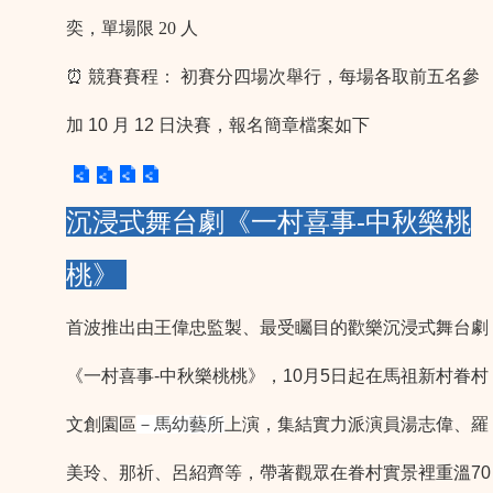
奕，單場限 20 人
⏰ 競賽賽程
：
初賽分四場次舉行，每場各取前五名參
加 10 月 12 日決賽，報名簡章檔案如下
沉浸式舞台劇《一村喜事-中秋樂桃
桃》
首波推出由王偉忠監製、最受矚目的歡樂沉浸式舞台劇
《一村喜事-中秋樂桃桃》，10月5日起在馬祖新村眷村
文創園區
－馬幼藝所
上演，集結實力派演員湯志偉、羅
美玲、那祈、呂紹齊等，帶著觀眾在眷村實景裡重溫70