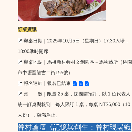
訂桌資訊
📍
辦桌日期｜2025年10月5日（星期日）17:30入場，
18:00準時開席
📍
辦桌地點｜馬祖新村眷村文創園區－馬幼藝所（桃園
市中壢區龍吉二街155號）
📍
報名連結｜報名已結束
📍
桌 數｜限量 25 桌，採團體預訂，以 1 位代表人
統一訂桌與報到，每人限訂 1 桌，每桌 NT$6,000（10
人份），額滿為止。
眷村論壇《記憶與創生：眷村現場織