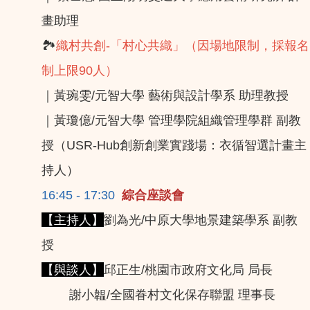
畫助理
🏞️
織村共創-「村心共織」（因場地限制，採報名
制上限90人）
｜黃琬雯/元智大學 藝術與設計學系 助理教授
｜黃瓊億/元智大學 管理學院組織管理學群 副教
授（USR-Hub創新創業實踐場：衣循智選計畫主
持人）
16:45 - 17:30
綜合座談會
【主持人】
劉為光/中原大學地景建築學系 副教
授
【與談人】
邱正生/桃園市政府文化局 局長
謝小韞/全國眷村文化保存聯盟 理事長