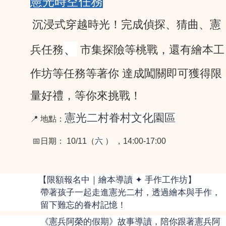
憲光時空任務
沉浸式穿越時光！完成偵探、猜曲、憲
、
兵任務
市集探險等桃戰，還有繪本工
作坊等任務等著你 達成闖關即可獲得限
量好禮，等你來挑戰！
憲光二村眷村文化園區
📍
地點：
📅
日期
：
10/11（
六
） ，14:00-17:00
【限額報名中｜繪本導讀 ✦ 手作工作坊】
帶著孩子一起走進憲光二村，透過繪本與手作，
留下難忘的眷村記憶！
《憲兵阿榮的假期》故事導讀，陪你跟著憲兵阿