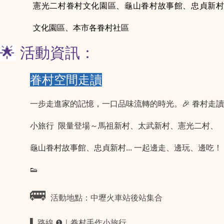
憲光二村眷村文化園區、龜山眷村故事館、忠貞新村
文化園區、本市各眷村社區
🌟
活動資訊
：
眷村空間走讀
一步走進家的記憶，一口品味流轉的時光。🎉 眷村走讀
小旅行 限量登場～馬祖新村、太武新村、憲光二村、
龜山眷村故事館、忠貞新村... 一起邊走、邊玩、邊吃！
👟
🚌
活動地點：中壢火車站後站集合
▌
路線 ❶｜眷村手作小旅行