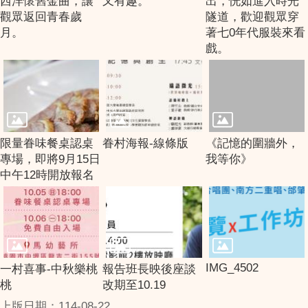
西洋懷舊金曲，讓
又有趣。
出，恍如進入時光
觀眾返回青春歲
隧道，歡迎觀眾穿
月。
著七0年代服裝來看
戲。
限量眷味餐桌認桌
眷村海報-線條版
《記憶的圍牆外，
專場，即將9月15日
我等你》
中午12時開放報名
IMG_4502
一村喜事-中秋樂桃
報告班長映後座談
桃
改期至10.19
上版日期：114-08-22