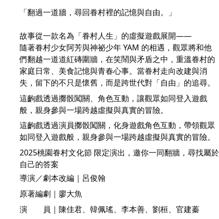
「翻過一道牆，尋回眷村裡的記憶與自由。」
故事從一款名為「眷村人生」的虛擬遊戲展開——
隨著眷村少女阿芳與神祕少年 YAM 的相遇，觀眾將和他
們翻越一道道紅磚圍牆，在笑鬧與矛盾之中，重溫眷村的
家庭日常、美食記憶與青春心事。當眷村走向改建與消
失，留下的不只是懷舊，而是跨世代對「自由」的追尋。
這齣戲透過擲骰闖關、角色互動，讓觀眾如同登入遊戲
般，親身參與一場跨越虛擬與真實的冒險。
這齣戲透過演員擲骰闖關，化身遊戲角色互動，帶領觀眾
如同登入遊戲般，親身參與一場跨越虛擬與真實的冒險。
2025桃園眷村文化節
 限定演出，邀你一同翻牆，尋找屬於
自己的答案
導演／劇本改編｜呂俊翰
原著編劇｜
廖大魚
演 員｜陳佳君、韓佩瑤、李本善、劉桓、官建蓁