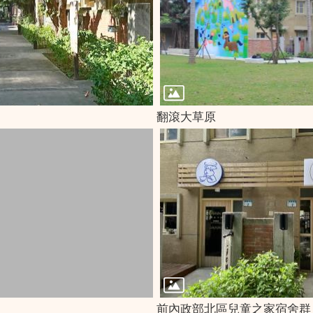
翻滾大草原
前內政部北區兒童之家宿舍群