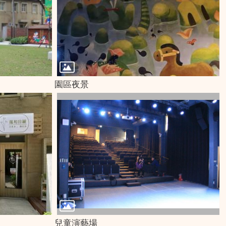
園區夜景
兒童演藝場