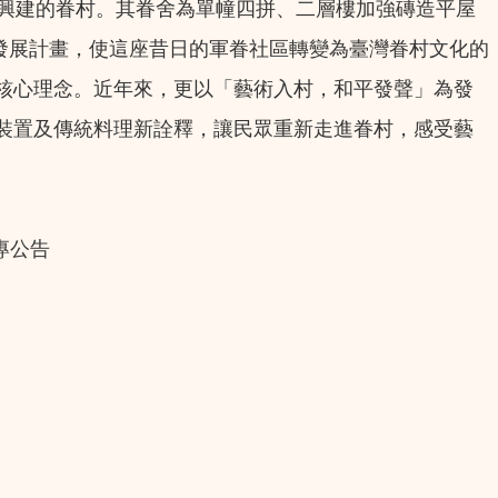
眷興建的眷村。其眷舍為單幢四拼、二層樓加強磚造平屋
化發展計畫，使這座昔日的軍眷社區轉變為臺灣眷村文化的
核心理念。近年來，更以「藝術入村，和平發聲」為發
裝置及傳統料理新詮釋，讓民眾重新走進眷村，感受藝
專公告