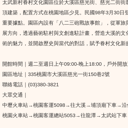
太武新村眷村文化園區位於大溪區慈光街、慈光二街街
頂建築，配置方式在桃園地區少見。民國98年3月30
重要據點。園區內設有「八二三砲戰故事館」，從軍旅
展方向，透過藝術駐村與文創進駐計畫，營造大溪的文
術的魅力，並開啟歷史與當代的對話，賦予眷村文化新
開館時間｜週二至週日上午09:00-晚上18:00，戶外
園區地址｜335桃園市大溪區慈光一街150巷2號 
聯絡電話｜(03)380-3821
大眾交通｜ 
中壢火車站→桃園客運5098→往大溪→埔頂廟下車→
桃園火車站→桃園客運總站5053→往龍潭→太武站下