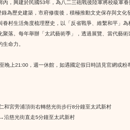
廓內，興建於民國53年，為八二三砲戰後陸軍將校級軍
日登錄為歷史建築，市府修復後，積極推動文史保存與文
與眷村生活角度梳理歷史，以「反省戰爭、維繫和平」為
化聚落。每年舉辦「太武藝術季」，透過展覽、當代藝術
的生命力。
開放至晚上21:00，週一休館，如遇國定假日時請見官網或粉
沿仁和宮旁浦頂街右轉慈光街步行8分鐘至太武新村
車→沿慈光街直走5分鐘至太武新村