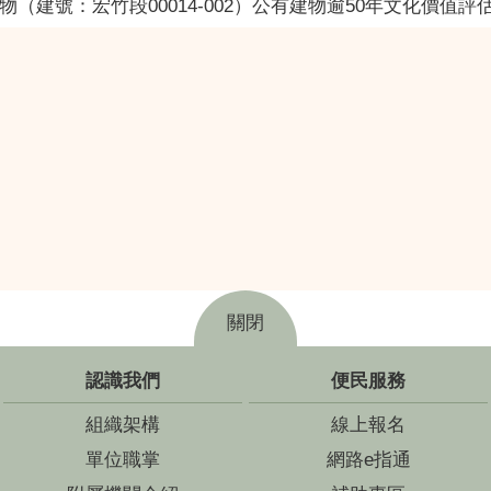
有建物（建號：宏竹段00014-002）公有建物逾50年文化價值評
關閉
認識我們
便民服務
組織架構
線上報名
單位職掌
網路e指通