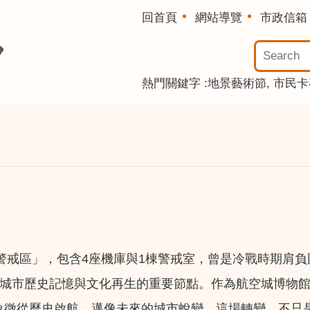
回首頁
網站導覽
市政信箱
熱門關鍵字
地景藝術節
市民卡
警戒區」，包含4座機庫與1棟警戒室，曾是冷戰時期肩
為城市歷史記憶與文化再生的重要節點。作為航空城博物館首
更象徵從歷史啟航、邁像未來的城市蛻變。這場轉變，不