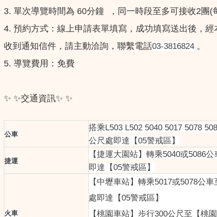
3. 單次導覽時間為 60分鐘 ，同一時段至多可接收2團
4. 預約方式：線上申請表單填寫，成功填寫送出後，經
收到通知信件，請主動洽詢，聯繫電話
。
03-3816824
5. 導覽費用：免費
✨ ✨交通資訊✨ ✨
搭乘L503 L502 5040 50
公車
公尺處即達【05警戒區】
【捷運大園站】轉乘5040或508
捷運
即達【05警戒區】
【中壢車站】轉乘5017或5078
處即達【05警戒區】
火車
【桃園車站】步行300公尺至【桃