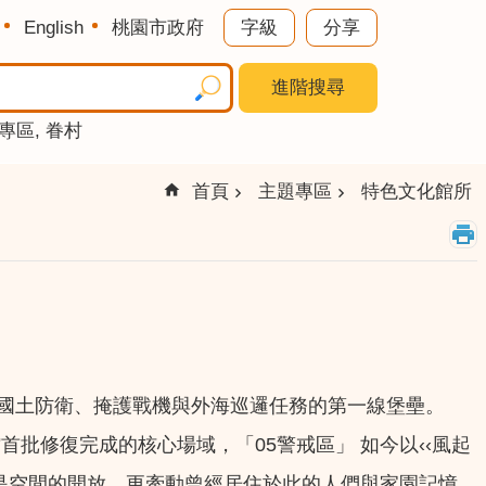
English
桃園市政府
字級
分享
進階搜尋
專區
眷村
首頁
主題專區
特色文化館所
負國土防衛、掩護戰機與外海巡邏任務的第一線堡壘。
批修復完成的核心場域，「05警戒區」 如今以‹‹風起
只是空間的開放，更牽動曾經居住於此的人們與家園記憶，