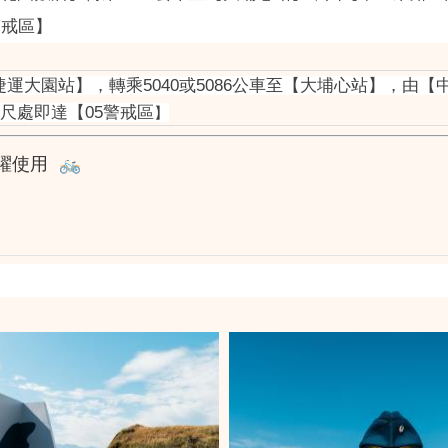
警戒區】
運大園站】，轉乘5040或5086公車至【大埔心站】，由【
尺處即達【05警戒區
】
踴躍使用