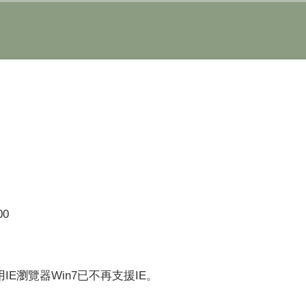
00
使用IE瀏覽器Win7已不再支援IE。