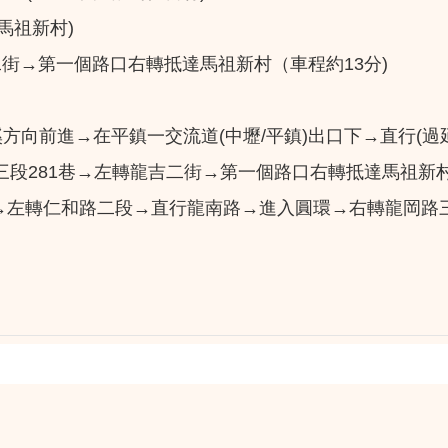
-馬祖新村)
二街→第一個路口右轉抵達馬祖新村（車程約13分)
大溪方向前進→在平鎮一交流道(中壢/平鎮)出口下→直行
段281巷→左轉龍吉二街→第一個路口右轉抵達馬祖新
→左轉仁和路二段→直行龍南路→進入圓環→右轉龍岡路三