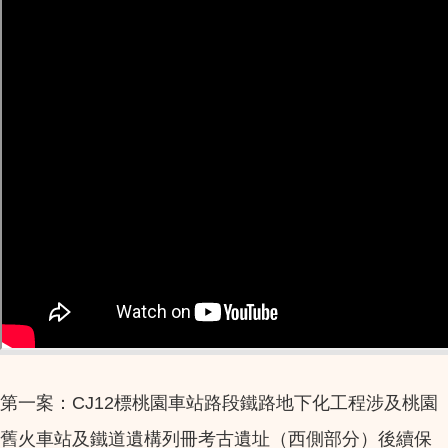
第一案：CJ12標桃園車站路段鐵路地下化工程涉及桃園
舊火車站及鐵道遺構列冊考古遺址（西側部分）後續保