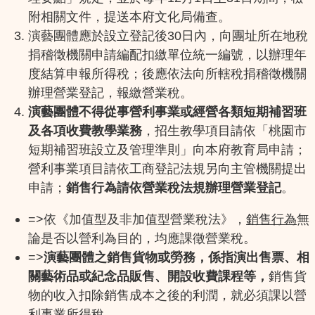
附相關文件，提送本府文化局備查。
演藝團體應於設立登記後30日內，向團址所在地稅
捐稽徵機關申請編配扣繳單位統一編號，以辦理年
度結算申報所得稅；後應依法向所轄稅捐稽徵機關
辦理營業登記，報繳營業稅。
演藝團體不得從事營利事業或經營各類短期補習班
及各項收費教學業務
，招生教學項目請依「桃園市
短期補習班設立及管理準則」向本府教育局申請；
營利事業項目請依工商登記法規另向主管機關提出
申請；
銷售行為請依營業稅法規辦理營業登記
。
=>依《加值型及非加值型營業稅法》，
銷售行為
無
論是否以營利為目的，均應課徵營業稅。
=>
演藝團體之銷售貨物或勞務，係指演出售票、相
關藝術品或紀念品販售、開設收費課程等，
銷售貨
物的收入扣除銷售成本之後的利潤，就必須課以營
利事業所得稅。