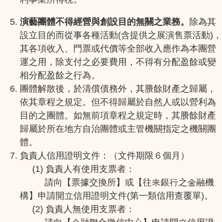
演藝團體不得經營與創設目的無關之業務。
除為其
設立目的而從事各種活動(含提供之展演售票活動)，
其各項收入、門票或代價等全部收入應作為本團營
運之用，除支付之必要費用，不得有分配盈餘或變
相分配盈餘之行為。
團體解散後，於清償債務外，其賸餘財產之歸屬，
依其章程之規定。但不得歸屬於自然人或以營利為
目的之團體。如無前項章程之規定時，其賸餘財產
歸屬於所在地方自治團體或主管機關指定之機關團
體。
負責人信用證明文件：（文件期限６個月）
(1) 負責人有使用支票者：
請向【票據交換所】或【往來銀行之金融機
構】申請開立信用證明文件(第一類信用查覆單)。
(2) 負責人無使用支票者：