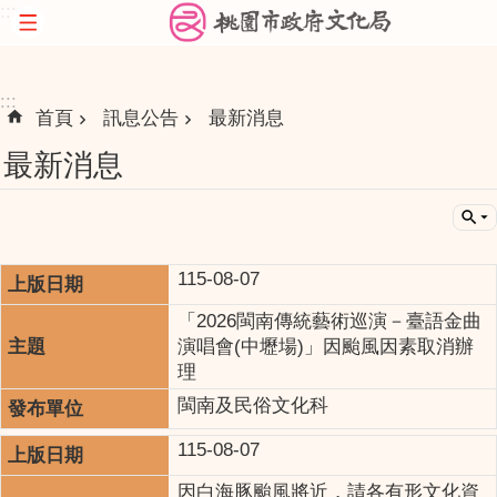
:::
跳到主要內容區塊
:::
首頁
訊息公告
最新消息
最新消息
115-08-07
「2026閩南傳統藝術巡演－臺語金曲
演唱會(中壢場)」因颱風因素取消辦
理
閩南及民俗文化科
115-08-07
因白海豚颱風將近，請各有形文化資