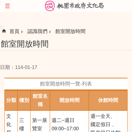
:::
跳到主要內容區塊
:::
首頁
認識我們
館室開放時間
館室開放時間
日期：114-01-17
館室開放時間一覽-列表
館室名
分類
樓別
開放時間
休館時間
稱
文
週一全天、
三
第一展
週二~週日
化
國定假日 、
樓
覽室
09:00~17:00