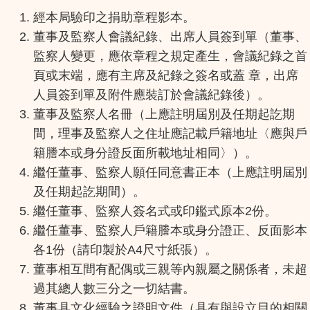
經本局驗印之捐助章程影本。
董事及監察人會議紀錄、出席人員簽到單（董事、
監察人變更，應依章程之規定產生，會議紀錄之首
頁或末端，應有主席及紀錄之簽名或蓋 章，出席
人員簽到單及附件應裝訂於會議紀錄後）。
董事及監察人名冊（上應註明屆別及任期起訖期
間，理事及監察人之住址應記載戶籍地址〈應與戶
籍謄本或身分證反面所載地址相同〉）。
繼任董事、監察人願任同意書正本（上應註明屆別
及任期起訖期間）。
2
繼任董事、監察人簽名式或印鑑式原本
份。
繼任董事、監察人戶籍謄本或身分證正、反面影本
1
A4
各
份（請印製於
尺寸紙張）。
董事相互間有配偶或三親等內親屬之關係者，未超
過其總人數三分之一切結書。
董事具文化經驗之證明文件（具有與設立目的相關