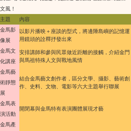
文風！
主題
內容
金馬影
以影片播映＋座談的型式，將邊陲島嶼的記憶運
用鏡頭的詮釋抒發出來
像展
金馬文
安排講師和參與民眾做近距離的接觸，介紹金門
與馬祖特殊人文與戰地風情
化講座
金馬藝
結合金馬藝文創作者，區分文學、攝影、藝術創
術靜態
作、史料、文物、電影等六大主題舉行聯展
展
金馬表
開閉幕與金馬特有表演團體展現才藝
演活動
金馬產