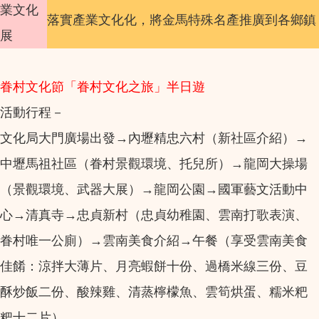
業文化
落實產業文化化，將金馬特殊名產推廣到各鄉鎮
展
眷村文化節「眷村文化之旅」半日遊
活動行程－
文化局大門廣場出發→內壢精忠六村（新社區介紹）→
中壢馬祖社區（眷村景觀環境、托兒所）→龍岡大操場
（景觀環境、武器大展）→龍岡公園→國軍藝文活動中
心→清真寺→忠貞新村（忠貞幼稚園、雲南打歌表演、
眷村唯一公廁）→雲南美食介紹→午餐（享受雲南美食
佳餚：涼拌大薄片、月亮蝦餅十份、過橋米線三份、豆
酥炒飯二份、酸辣雞、清蒸檸檬魚、雲筍烘蛋、糯米粑
粑十二片）。