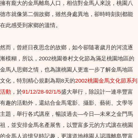
擁有龐大的金馬離島人口，相信對金馬人來說，桃園八
德市就像第二個故鄉，雖然身處異地，卻時時刻刻都能
在此感受到家鄉的溫情。
然而，曾經日夜思念的故鄉，如今卻隨著歲月的河流逐
漸模糊，所以，2002桃園眷村文化節為滿足桃園地區的
金馬人思鄉之情，也為讓桃園人更進一步了解金馬地區
文化，特別精心規劃為期8天的
2002桃園金馬文化節系列
活動
，於
91/12/28-92/1/5
盛大舉行，除設計一連串豐富
有趣的活動外，還結合金馬電影、攝影、藝術、文學等
主題，舉行各式講座，暢談過去—今日—未來之金門馬
祖，並安排金馬名產展售，以豐富多元的方式讓在桃園
的金馬人追憶兒時記趣，更讓道地桃園人認識離島豐富