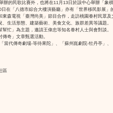
已舉辦的民歌比賽外，也將在11月13日於該中心舉辦「
11月20日在「八德市綜合大樓演藝廳」亦有「世界移民影展
和東森電視「臺灣尚美」節目合作，走訪桃園眷村民眾及
況、生活形態、建築藝術、美食文化、族群差異等議題。
幫幫忙」為主題，邀請王偉忠等知名眷村人士與會對談。
村傳奇」文章甄選活動。
「當代傳奇劇場-等待果陀」、「蘇州崑劇院-牡丹亭」、
社區