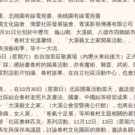
臺、北桃園有線電視臺、南桃園有線電視臺
園文化協會、僑愛社區發展協會、青溪影視傳播有限公司
12月31日分別於中壢市、龜山鄉、大溪鎮、八德市四鄉
」、「眷村文化溫馨情」、「大溪藝文之家開幕活動」、
表演藝術季」等十一大項。
月5日（星期六）在自強里莊敬廣場（內壢火車站後方）正
「踩」繽紛畫眷村的揭幕活動，亦有魔術、雜耍、武術、
談影片拍攝、眷村故事。在自立社區活動中心，也會於11月6
」，在10月30日（星期日）北區開幕活動當天，邀請
社區結合眷村老照片及書法、國畫、中國結等研習成果，
－「大溪藝文之家」（大溪公會堂暨蔣公行館），也將在1
眷織．女人展」、「爸氣十足展」等和眷村主題相關的展覽
「社區奧林匹克」系列活動。11月12日、13日（星期
再生與保存為議題，討論眷村文化園區的推動，邀請各縣