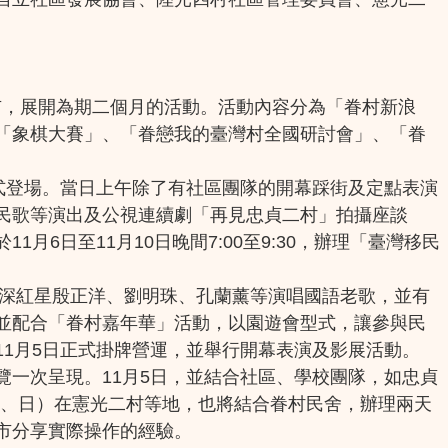
鎮市，展開為期二個月的活動。活動內容分為「眷村新浪
「象棋大賽」、「眷戀我的臺灣村全國研討會」、「眷
式登場。當日上午除了有社區團隊的開幕踩街及定點表演
民歌等演出及公視連續劇「再見忠貞二村」拍攝座談
日至11月10日晚間7:00至9:30，辦理「臺灣移民
資深紅星殷正洋、劉明珠、孔蘭薰等演唱國語老歌，並有
並配合「眷村嘉年華」活動，以園遊會型式，讓參與民
1月5日正式掛牌營運，並舉行開幕表演及影展活動。
一次呈現。11月5日，並結合社區、學校團隊，如忠貞
六、日）在憲光二村等地，也將結合眷村民舍，辦理兩天
市分享實際操作的經驗。